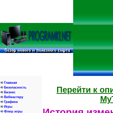
Главная
Перейти к о
Безопасность
Бизнес
My
Вебмастеру
Графика
Игры
История изме
Флеш игры