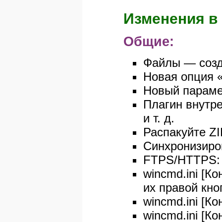
Изменения в 
Общие:
Файлы — созд
Новая опция 
Новый парамет
Плагин внутре
и т. д.
Распакуйте ZI
Синхронизиров
FTPS/HTTPS: 
wincmd.ini [К
их правой кн
wincmd.ini [К
wincmd.ini [К