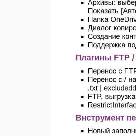
Архивы: выбе
Показать [Авт
Папка OneDriv
Диалог копиро
Создание кон
Поддержка по
Плагины FTP 
Перенос с FT
Перенос с / н
.txt | excludedd
FTP, выгрузка
RestrictInter
Bнструмент п
Новый заполни