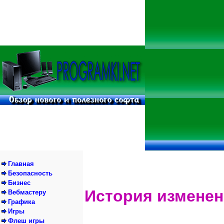
Главная
Безопасность
Бизнес
История изменен
Вебмастеру
Графика
Игры
Флеш игры