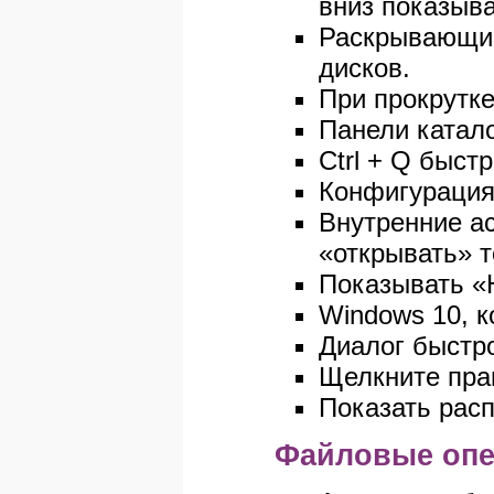
вниз показыв
Раскрывающий
дисков.
При прокрутке
Панели катал
Ctrl + Q быст
Конфигурация 
Внутренние а
«открывать» т
Показывать «Н
Windows 10, к
Диалог быстро
Щелкните пра
Показать рас
Файловые опе