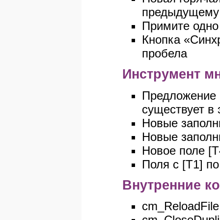
предыдущему
Примите одно 
Кнопка «Синх
пробела
Инструмент м
Предложение 
существует в 
Новые заполни
Новые заполнит
Новое поле [T
Поля с [T1] п
Внутренние к
cm_ReloadFile
cm_CloseDupli