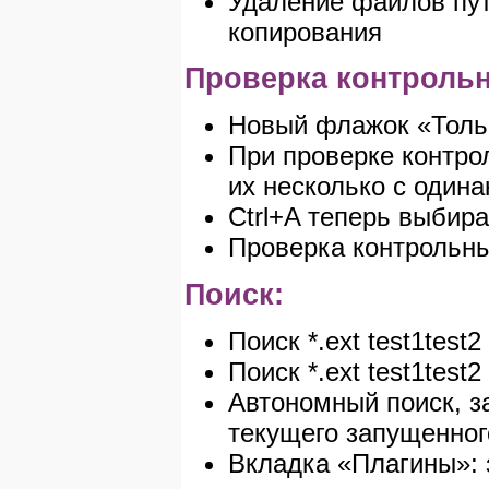
Удаление файлов пут
копирования
Проверка контроль
Новый флажок «Тольк
При проверке контро
их несколько с один
Ctrl+A теперь выбира
Проверка контрольн
Поиск:
Поиск *.ext test1test
Поиск *.ext test1tes
Автономный поиск, з
текущего запущенног
Вкладка «Плагины»: 