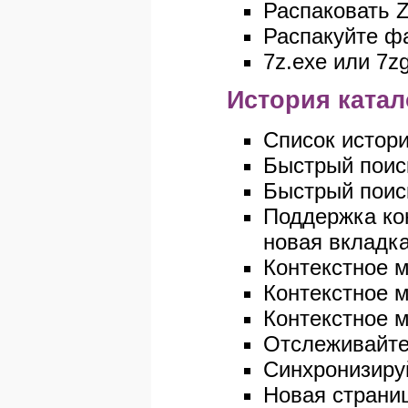
Распаковать 
Распакуйте фа
7z.exe или 7z
История катал
Список истори
Быстрый поис
Быстрый поиск
Поддержка кон
новая вкладка
Контекстное 
Контекстное м
Контекстное 
Отслеживайте 
Синхронизиру
Новая страниц