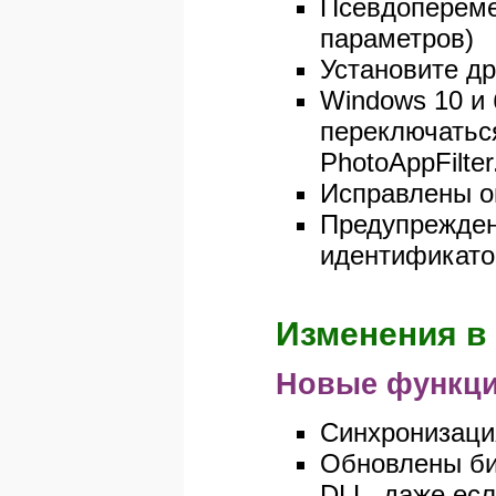
Псевдопереме
параметров)
Установите дру
Windows 10 и 
переключатьс
PhotoAppFilter
Исправлены о
Предупреждени
идентификато
Изменения в 
Новые функци
Синхронизация
Обновлены биб
DLL, даже есл