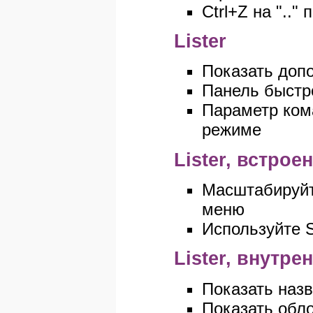
Ctrl+Z на "..
Lister
Показать допо
Панель быстро
Параметр кома
режиме
Lister, встро
Масштабируйт
меню
Используйте S
Lister, внутр
Показать назва
Показать облож