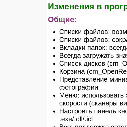
Изменения в прогр
Общие:
Списки файлов: возм
Списки файлов: сокр
Вкладки папок: всег
Всегда загружать зна
Список дисков (cm_O
Корзина (cm_OpenRec
Представление миниа
фотографии
Меню: использовать 
скорости (сканеры ви
Настроить панель кно
.exe/.dll/.icl
Все: поддержка сетев