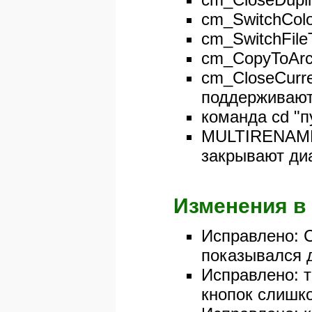
cm_SwitchCol
cm_SwitchFil
cm_CopyToArch
cm_CloseCurren
поддерживают
команда cd "п
MULTIRENAM
закрывают ди
Изменения в 
Исправлено: 
показывался 
Исправлено: т
кнопок слишко