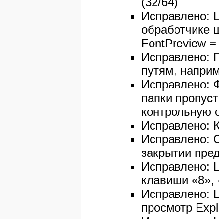
(32/64)
Исправлено: L
обработчике ш
FontPreview =
Исправлено: П
путям, наприме
Исправлено: 
папки пропуст
контрольную с
Исправлено: 
Исправлено: 
закрытии пред
Исправлено: L
клавиши «8», 
Исправлено: L
просмотр Explo