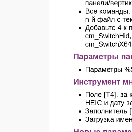
панели/верти
Все команды, 
n-й файл с те
Добавьте 4 к 
cm_SwitchHid,
cm_SwitchX64R
Параметры пан
Параметры %S
Инструмент м
Поле [T4], за
HEIC и дату з
Заполнитель [
Загрузка имен
Новые парамет