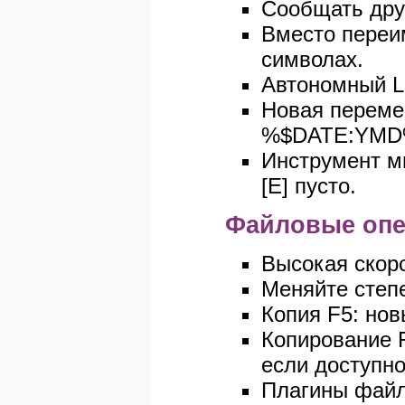
Сообщать друг
Вместо переи
символах.
Автономный Li
Новая переме
%$DATE:YM
Инструмент мн
[E] пусто.
Файловые опе
Высокая скоро
Меняйте степе
Копия F5: но
Копирование F
если доступно
Плагины файл