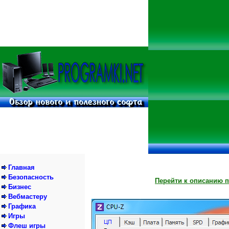
Главная
Безопасность
Перейти к описанию п
Бизнес
Вебмастеру
Графика
Игры
Флеш игры