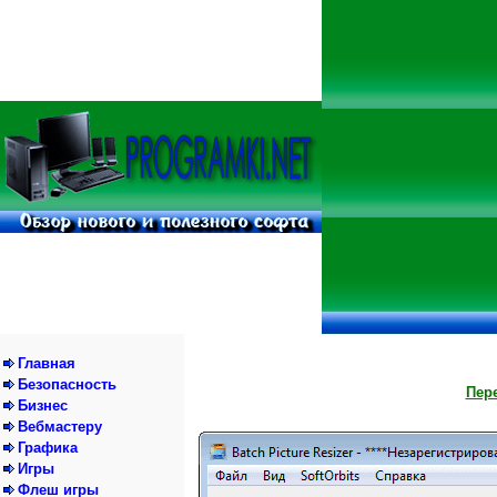
Главная
Безопасность
Пере
Бизнес
Вебмастеру
Графика
Игры
Флеш игры