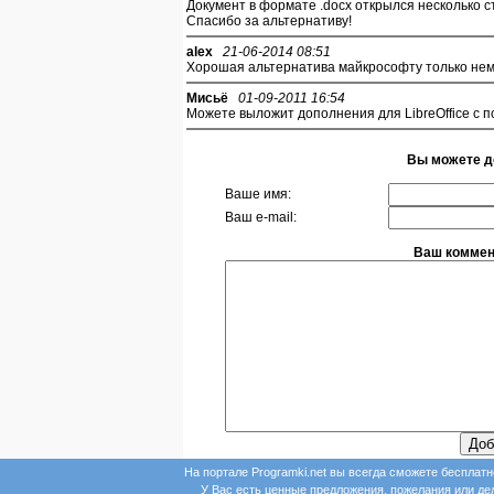
Документ в формате .docx открылся несколько ст
Спасибо за альтернативу!
alex
21-06-2014 08:51
Хорошая альтернатива майкрософту только нем
Мисьё
01-09-2011 16:54
Можете выложит дополнения для LibreOffice с 
Вы можете д
Ваше имя:
Ваш e-mail:
Ваш коммент
На портале Programki.net вы всегда сможете бесплат
У Вас есть ценные предложения, пожелания или д