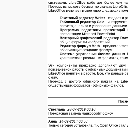
системами. LibreOffice работает более чем н
Поэтому вы можете бесплатно скачать LibreOffice
LibreOffice включает в свое ядро следующие ко
Текстовый редактор Writer
- создает и 
Табличный редактор Calc
- инструмент
расчета, анализа и управления данными.
Программа подготовки презентаций 
презентации Microsoft PowerPoint.
Векторный графический редактор Dra
общие форматы изображений.
Редактор формул Math
- предоставляет
облегчающие создание формул.
Система управления базами данных 
хранящихся в различных форматах, таки
Эти компоненты прекрасно дополняют друг 
повседневной работы с офисными документами
LibreOffice понятен в работе. Все, кто раньше
с ним.
Переход с другого офисного пакета на Libre
существующих форматов «офисных» файлов.
Посл
Светлана
28-07-2019 00:10
Прекрасная замена майкрософт офису
Анна
14-09-2014 00:56
Только сегодня установила, т.к. Open Office стал 