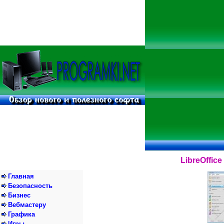
LibreOffice 
Главная
Безопасность
Бизнес
Вебмастеру
Графика
Игры