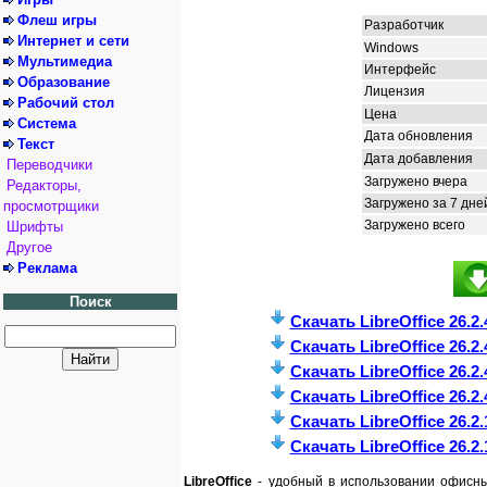
Флеш игры
Разработчик
Интернет и сети
Windows
Мультимедиа
Интерфейс
Образование
Лицензия
Рабочий стол
Цена
Система
Дата обновления
Текст
Дата добавления
Переводчики
Загружено вчера
Редакторы,
Загружено за 7 дне
просмотрщики
Загружено всего
Шрифты
Другое
Реклама
Поиск
Скачать LibreOffice 26.2.4
Скачать LibreOffice 26.2.4
Скачать LibreOffice 26.2.4
Скачать LibreOffice 26.2.4
Скачать LibreOffice 26.2.
Скачать LibreOffice 26.2.1
LibreOffice
- удобный в использовании офисны